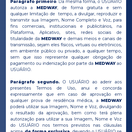
Parágrafo primeiro
. Da mesma forma, o USUÁRIO
autoriza a
MEDWAY
, de forma gratuita e sem
qualquer limitação de tempo, a divulgar, reproduzir e
transmitir sua Imagem, Nome Completo e Voz, para
fins comerciais, institucionais e publicitários, na
Plataforma, Aplicativo, sites, redes sociais de
titularidade da
MEDWAY
e demais meios e canais de
transmissão, sejam eles físicos, virtuais ou eletrônicos,
em ambiente público ou privado, a qualquer tempo,
sem que isso represente qualquer obrigação de
pagamento ou indenização por parte da
MEDWAY
ao
USUÁRIO.
Parágrafo segundo.
O USUÁRIO ao aderir aos
presentes Termos de Uso, anui e concorda
expressamente que em caso de aprovação em
qualquer prova de residência médica, a
MEDWAY
poderá utilizar sua Imagem, Nome e Voz, divulgando
o resultado da aprovação, bem como terá plena
autorização para utilizar a sua Imagem, Nome e Voz
do USUÁRIO nos termos previstos nas cláusulas
acima,
de forma exclusiva
, devendo o USUÁRIO se