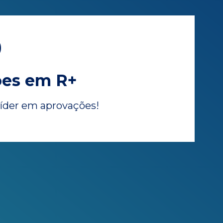
0
ões em R+
líder em aprovações!