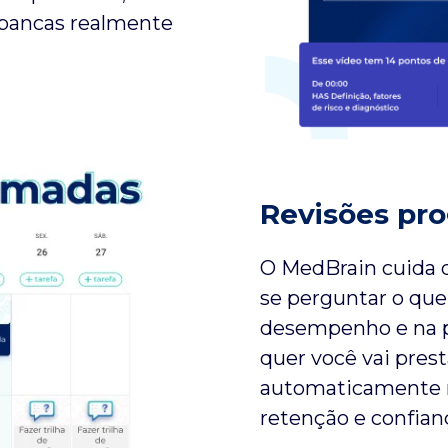
s bancas realmente
Revisões pr
O MedBrain cuida d
se perguntar o que
desempenho e na pr
quer você vai prest
automaticamente n
retenção e confian