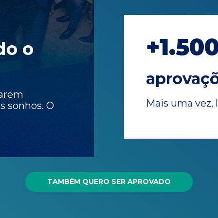
+1.50
do o
aprovaç
narem
Mais uma vez, 
us sonhos. O
TAMBÉM QUERO SER APROVADO